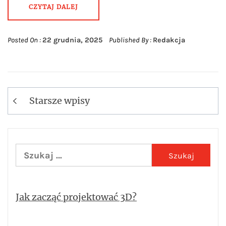
CZYTAJ DALEJ
Posted On :
22 grudnia, 2025
Published By :
Redakcja
Starsze wpisy
Nawigacja
po
wpisach
Szukaj:
Jak zacząć projektować 3D?