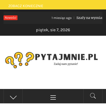
Skip
ZOBACZ KONIECZNIE
to
Nowości
Szafy na wymiar do niety
1 miesiąc ago
content
piątek, sie 7, 2026
PYTAJMNIE.PL
Zadaj nam pytanie!
Primary
Menu