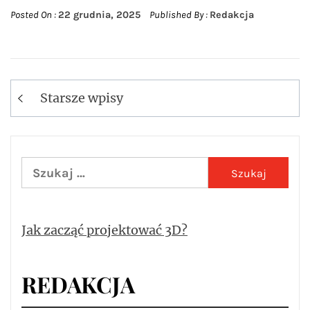
Posted On :
22 grudnia, 2025
Published By :
Redakcja
Starsze wpisy
Nawigacja
po
wpisach
Szukaj:
Jak zacząć projektować 3D?
REDAKCJA