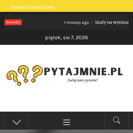
Skip
ZOBACZ KONIECZNIE
to
Nowości
Szafy na wymiar do nietyp
1 miesiąc ago
content
piątek, sie 7, 2026
PYTAJMNIE.PL
Zadaj nam pytanie!
Primary
Menu