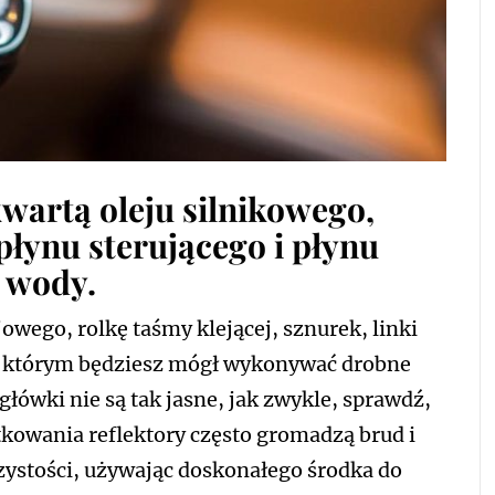
kwartą oleju silnikowego,
łynu sterującego i płynu
 wody.
owego, rolkę taśmy klejącej, sznurek, linki
i którym będziesz mógł wykonywać drobne
łówki nie są tak jasne, jak zwykle, sprawdź,
tkowania reflektory często gromadzą brud i
zystości, używając doskonałego środka do