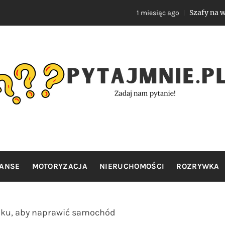
Szafy na wymiar do nie
1 miesiąc ago
YTAJMNIE.
Zadaj nam pytanie!
NANSE
MOTORYZACJA
NIERUCHOMOŚCI
ROZRYWKA
nku, aby naprawić samochód