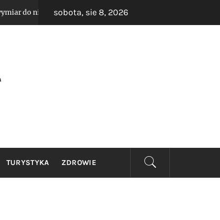
sobota, sie 8, 2026
typowych wnętrz – sprawdzone rozwiązania dla wąskich korytarz
PL
TURYSTYKA
ZDROWIE