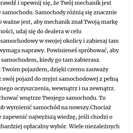
prawdź i upewnij się, że Twój mechanik jest
e samochodu. Samochody różnią się znacznie
go ważne jest, aby mechanik znał Twoją markę
ści, udaj się do dealera w celu
amochodowy w swojej okolicy i zabieraj tam
wymaga naprawy. Powinieneś spróbować, aby
 samochodem, kiedy go tam zabierasz.
z Twoim pojazdem, dzięki czemu zauważy
rz swój pojazd do myjni samochodowej z pełną
dnego oczyszczenia, wewnątrz i na zewnątrz.
achować wnętrze Twojego samochodu. To
 lub wymienić samochód na nowszy.Chociaż
zapewnić najwyższą wiedzę, jeśli chodzi o
ajbardziej opłacalny wybór. Wiele niezależnych