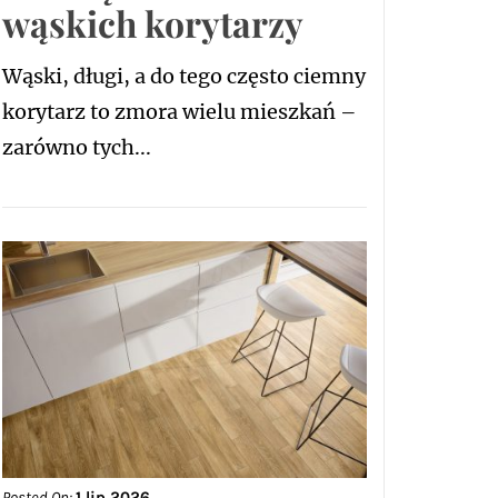
wąskich korytarzy
Wąski, długi, a do tego często ciemny
korytarz to zmora wielu mieszkań –
zarówno tych...
Posted On:
1 lip 2026