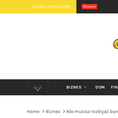
Skip
ZOBACZ KONIECZNIE
Nowości
to
content
P
BIZNES
DOM
FI
Home
Biznes
Nie musisz rozbijać ba