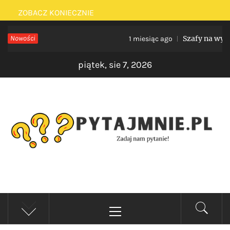
Skip
ZOBACZ KONIECZNIE
to
Nowości
Szafy na wymiar 
1 miesiąc ago
content
piątek, sie 7, 2026
PYTAJMNIE.PL
Zadaj nam pytanie!
Primary
Menu