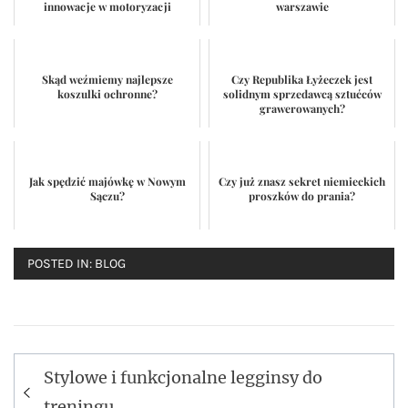
innowacje w motoryzacji
warszawie
Skąd weźmiemy najlepsze
Czy Republika Łyżeczek jest
koszulki ochronne?
solidnym sprzedawcą sztućców
grawerowanych?
Jak spędzić majówkę w Nowym
Czy już znasz sekret niemieckich
Sączu?
proszków do prania?
POSTED IN:
BLOG
Stylowe i funkcjonalne legginsy do
Nawigacja
treningu