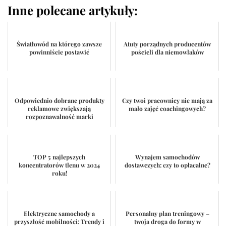
Inne polecane artykuły:
Światłowód na którego zawsze
Atuty porządnych producentów
powinniście postawić
pościeli dla niemowlaków
Odpowiednio dobrane produkty
Czy twoi pracownicy nie mają za
reklamowe zwiększają
mało zajęć coachingowych?
rozpoznawalność marki
TOP 5 najlepszych
Wynajem samochodów
koncentratorów tlenu w 2024
dostawczych: czy to opłacalne?
roku!
Elektryczne samochody a
Personalny plan treningowy –
przyszłość mobilności: Trendy i
twoja droga do formy w