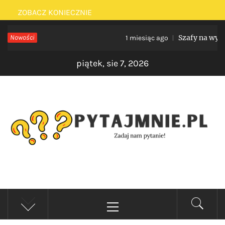
Skip
ZOBACZ KONIECZNIE
to
Nowości
Szafy na wymiar 
1 miesiąc ago
content
piątek, sie 7, 2026
PYTAJMNIE.PL
Zadaj nam pytanie!
Primary
Menu