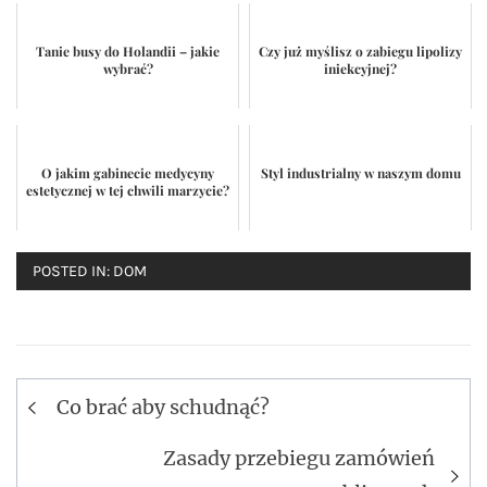
Tanie busy do Holandii – jakie
Czy już myślisz o zabiegu lipolizy
wybrać?
iniekcyjnej?
O jakim gabinecie medycyny
Styl industrialny w naszym domu
estetycznej w tej chwili marzycie?
POSTED IN:
DOM
Co brać aby schudnąć?
Nawigacja
wpisu
Zasady przebiegu zamówień