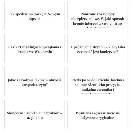
Jak spędzić majówkę w Nowym
Zaniżone kosztorysy
Sączu?
ubezpieczeniowe. W jaki sposób
bronić interesów swojej firmy
logistycznej?
Ekspert w Usługach Sprzątania i
Opróżnianie strychu – kiedy taka
Prania we Wrocławiu
czynność jest konieczna?
Jakie są rodzaje faktur w obrocie
Płytki Jasba do łazienki, kuchni i
gospodarczym?
salonu: Niemiecka precyzja,
unikalna ceramika i
ponadczasowa este...
Skuteczne uzupełnianie braków w
Wymiana częsci w aucie na
uzębieniu
używane oryginalne