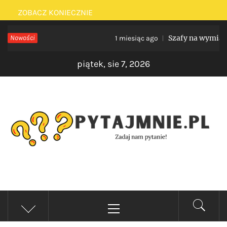
Skip
ZOBACZ KONIECZNIE
to
Nowości
Szafy na wymiar do ni
1 miesiąc ago
content
piątek, sie 7, 2026
PYTAJMNIE.PL
Zadaj nam pytanie!
Primary
Menu