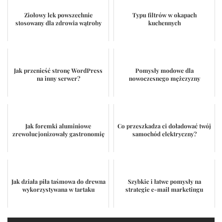
Ziołowy lek powszechnie
Typu filtrów w okapach
stosowany dla zdrowia wątroby
kuchennych
Jak przenieść stronę WordPress
Pomysły modowe dla
na inny serwer?
nowoczesnego mężczyzny
Jak foremki aluminiowe
Co przeszkadza ci doładować twój
zrewolucjonizowały gastronomię
samochód elektryczny?
Jak działa piła taśmowa do drewna
Szybkie i łatwe pomysły na
wykorzystywana w tartaku
strategie e-mail marketingu