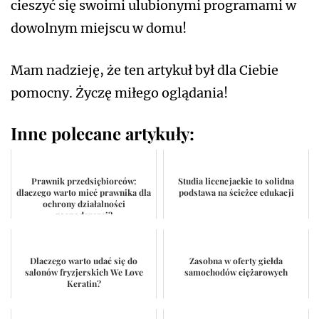
cieszyć się swoimi ulubionymi programami w
dowolnym miejscu w domu!
Mam nadzieję, że ten artykuł był dla Ciebie
pomocny. Życzę miłego oglądania!
Inne polecane artykuły:
Prawnik przedsiębiorców:
Studia licencjackie to solidna
dlaczego warto mieć prawnika dla
podstawa na ścieżce edukacji
ochrony działalności
gospodarczej?
Dlaczego warto udać się do
Zasobna w oferty giełda
salonów fryzjerskich We Love
samochodów ciężarowych
Keratin?