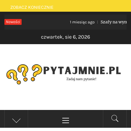
Skip
ZOBACZ KONIECZNIE
to
Nowości
Szafy na wymiar do 
1 miesiąc ago
content
czwartek, sie 6, 2026
PYTAJMNIE.PL
Zadaj nam pytanie!
Primary
Menu