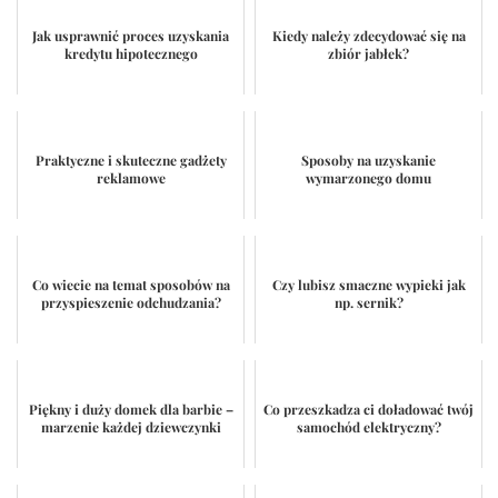
Jak usprawnić proces uzyskania
Kiedy należy zdecydować się na
kredytu hipotecznego
zbiór jabłek?
Praktyczne i skuteczne gadżety
Sposoby na uzyskanie
reklamowe
wymarzonego domu
Co wiecie na temat sposobów na
Czy lubisz smaczne wypieki jak
przyspieszenie odchudzania?
np. sernik?
Piękny i duży domek dla barbie –
Co przeszkadza ci doładować twój
marzenie każdej dziewczynki
samochód elektryczny?