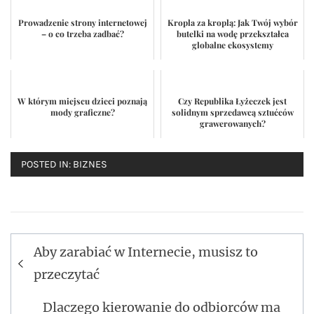
Prowadzenie strony internetowej
Kropla za kroplą: Jak Twój wybór
– o co trzeba zadbać?
butelki na wodę przekształca
globalne ekosystemy
W którym miejscu dzieci poznają
Czy Republika Łyżeczek jest
mody graficzne?
solidnym sprzedawcą sztućców
grawerowanych?
POSTED IN:
BIZNES
Aby zarabiać w Internecie, musisz to
Nawigacja
przeczytać
wpisu
Dlaczego kierowanie do odbiorców ma