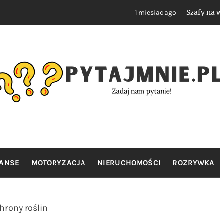
Szafy na wymiar do 
1 miesiąc ago
YTAJMNIE.
Zadaj nam pytanie!
NANSE
MOTORYZACJA
NIERUCHOMOŚCI
ROZRYWKA
rony roślin