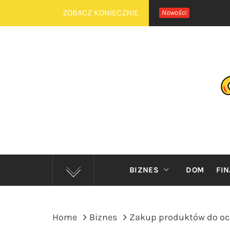
Skip
ZOBACZ KONIECZNIE
Nowości
to
content
P
BIZNES
DOM
FI
Home
Biznes
Zakup produktów do och