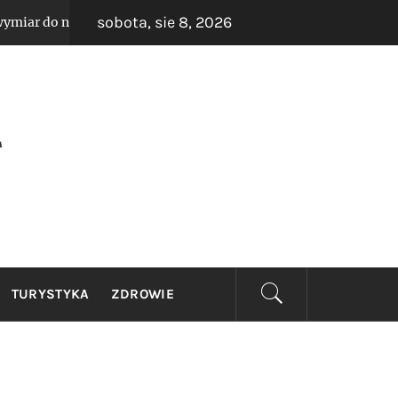
sobota, sie 8, 2026
nietypowych wnętrz – sprawdzone rozwiązania dla wąskich kory
PL
TURYSTYKA
ZDROWIE