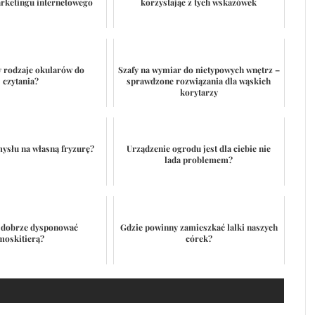
arketingu internetowego
korzystając z tych wskazówek
 rodzaje okularów do
Szafy na wymiar do nietypowych wnętrz –
czytania?
sprawdzone rozwiązania dla wąskich
korytarzy
ysłu na własną fryzurę?
Urządzenie ogrodu jest dla ciebie nie
lada problemem?
 dobrze dysponować
Gdzie powinny zamieszkać lalki naszych
moskitierą?
córek?