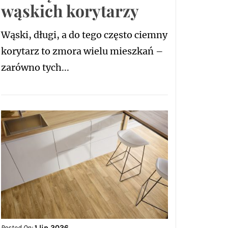
wąskich korytarzy
Wąski, długi, a do tego często ciemny
korytarz to zmora wielu mieszkań –
zarówno tych...
Posted On:
1 lip 2026