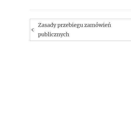
Zasady przebiegu zamówień
Nawigacja
publicznych
wpisu