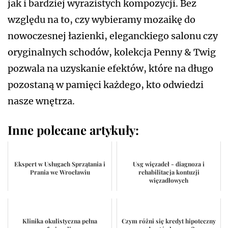
jak i bardziej wyrazistych kompozycji. Bez
względu na to, czy wybieramy mozaikę do
nowoczesnej łazienki, eleganckiego salonu czy
oryginalnych schodów, kolekcja Penny & Twig
pozwala na uzyskanie efektów, które na długo
pozostaną w pamięci każdego, kto odwiedzi
nasze wnętrza.
Inne polecane artykuły:
Ekspert w Usługach Sprzątania i
Usg więzadeł - diagnoza i
Prania we Wrocławiu
rehabilitacja kontuzji
więzadłowych
Klinika okulistyczna pełna
Czym różni się kredyt hipoteczny