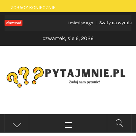
Skip
ZOBACZ KONIECZNIE
to
Nowości
Szafy na wymiar do nie
1 miesiąc ago
content
czwartek, sie 6, 2026
PYTAJMNIE.PL
Zadaj nam pytanie!
Primary
Menu