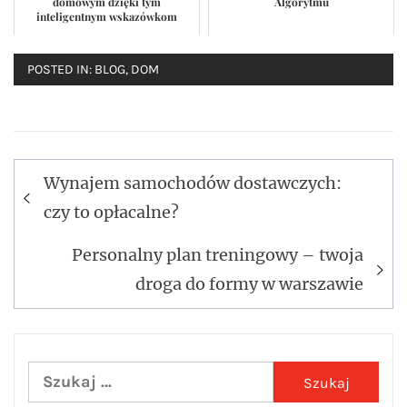
domowym dzięki tym
Algorytmu
inteligentnym wskazówkom
POSTED IN:
BLOG
,
DOM
Wynajem samochodów dostawczych:
Nawigacja
czy to opłacalne?
wpisu
Personalny plan treningowy – twoja
droga do formy w warszawie
Szukaj: