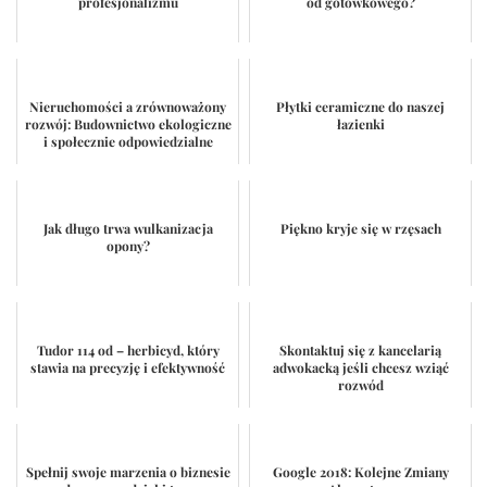
profesjonalizmu
od gotówkowego?
Nieruchomości a zrównoważony
Płytki ceramiczne do naszej
rozwój: Budownictwo ekologiczne
łazienki
i społecznie odpowiedzialne
Jak długo trwa wulkanizacja
Piękno kryje się w rzęsach
opony?
Tudor 114 od – herbicyd, który
Skontaktuj się z kancelarią
stawia na precyzję i efektywność
adwokacką jeśli chcesz wziąć
rozwód
Spełnij swoje marzenia o biznesie
Google 2018: Kolejne Zmiany