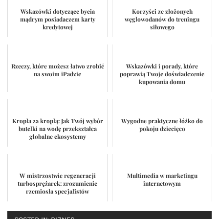
Wskazówki dotyczące bycia
Korzyści ze złożonych
mądrym posiadaczem karty
węglowodanów do treningu
kredytowej
siłowego
Rzeczy, które możesz łatwo zrobić
Wskazówki i porady, które
na swoim iPadzie
poprawią Twoje doświadczenie
kupowania domu
Kropla za kroplą: Jak Twój wybór
Wygodne praktyczne łóżko do
butelki na wodę przekształca
pokoju dziecięco
globalne ekosystemy
W mistrzostwie regeneracji
Multimedia w marketingu
turbosprężarek: zrozumienie
internetowym
rzemiosła specjalistów