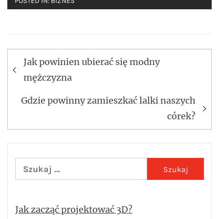
POSTED IN:
BIZNES
Jak powinien ubierać się modny
Nawigacja
mężczyzna
wpisu
Gdzie powinny zamieszkać lalki naszych
córek?
Szukaj:
Jak zacząć projektować 3D?