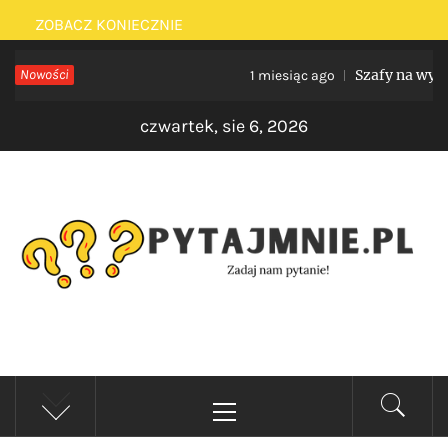
Skip
ZOBACZ KONIECZNIE
to
Nowości
Szafy na wymiar d
1 miesiąc ago
content
czwartek, sie 6, 2026
PYTAJMNIE.PL
Zadaj nam pytanie!
Primary
Menu