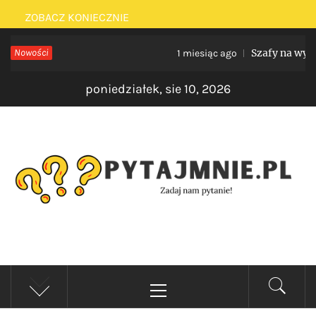
Skip
ZOBACZ KONIECZNIE
to
Nowości
Szafy na wymiar 
1 miesiąc ago
content
poniedziałek, sie 10, 2026
PYTAJMNIE.PL
Zadaj nam pytanie!
Primary
Menu