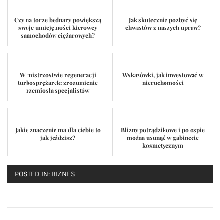
Czy na torze bednary powiększą
Jak skutecznie pozbyć się
swoje umiejętności kierowcy
chwastów z naszych upraw?
samochodów ciężarowych?
W mistrzostwie regeneracji
Wskazówki, jak inwestować w
turbosprężarek: zrozumienie
nieruchomości
rzemiosła specjalistów
Jakie znaczenie ma dla ciebie to
Blizny potrądzikowe i po ospie
jak jeździsz?
można usunąć w gabinecie
kosmetycznym
POSTED IN:
BIZNES