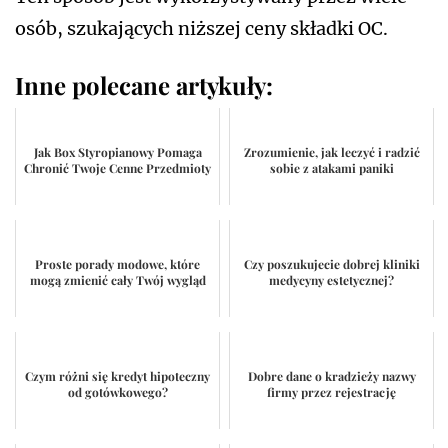
osób, szukających niższej ceny składki OC.
Inne polecane artykuły:
Jak Box Styropianowy Pomaga
Zrozumienie, jak leczyć i radzić
Chronić Twoje Cenne Przedmioty
sobie z atakami paniki
Proste porady modowe, które
Czy poszukujecie dobrej kliniki
mogą zmienić cały Twój wygląd
medycyny estetycznej?
Czym różni się kredyt hipoteczny
Dobre dane o kradzieży nazwy
od gotówkowego?
firmy przez rejestrację