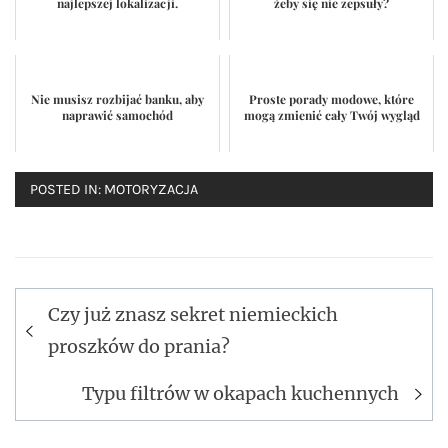
najlepszej lokalizacji.
żeby się nie zepsuły?
Nie musisz rozbijać banku, aby
Proste porady modowe, które
naprawić samochód
mogą zmienić cały Twój wygląd
POSTED IN:
MOTORYZACJA
Czy już znasz sekret niemieckich
Nawigacja
proszków do prania?
wpisu
Typu filtrów w okapach kuchennych