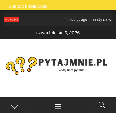
Skip
ZOBACZ KONIECZNIE
to
Nowości
Szafy na wymiar 
1 miesiąc ago
content
czwartek, sie 6, 2026
PYTAJMNIE.PL
Zadaj nam pytanie!
Primary
Menu