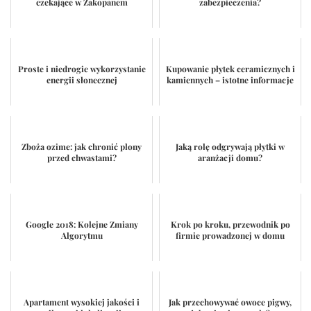
czekające w Zakopanem
zabezpieczenia?
Proste i niedrogie wykorzystanie
Kupowanie płytek ceramicznych i
energii słonecznej
kamiennych – istotne informacje
Zboża ozime: jak chronić plony
Jaką rolę odgrywają płytki w
przed chwastami?
aranżacji domu?
Google 2018: Kolejne Zmiany
Krok po kroku, przewodnik po
Algorytmu
firmie prowadzonej w domu
Apartament wysokiej jakości i
Jak przechowywać owoce pigwy,